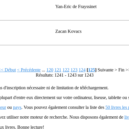
Yan-Eric de Frayssinet
Zacan Kovacs
<< Début
< Précédente
...
120
121
122
123
124
[
125
]
Suivante >
Fin >
Résultats: 1241 - 1243 sur 1243
as d'inscription nécessaire ni de limitation de téléchargement.
plupart d'entre eux directement sur votre ordinateur, liseuse, tablette o
teur
ou
pays
. Vous pouvez également consulter la liste des
50 livres les
uvez utiliser notre moteur de recherche. Nous disposons également de
li
ux livres. Bonne lecture!