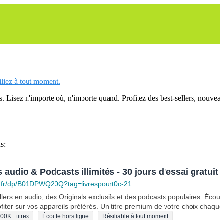
siliez à tout moment.
 Lisez n'importe où, n'importe quand. Profitez des best-sellers, nouveau
______________
s:
s audio & Podcasts illimités - 30 jours d'essai gratuit
.fr/dp/B01DPWQ20Q?tag=livrespourt0c-21
lers en audio, des Originals exclusifs et des podcasts populaires. Éco
fiter sur vos appareils préférés. Un titre premium de votre choix chaqu
00K+ titres
Écoute hors ligne
Résiliable à tout moment