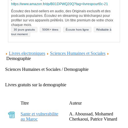
https://www.amazon.fr/dp/B01DPWQ20Q?tag=livrespourt0c-21
Écoutez des best-sellers en audio, des Originals exclusifs et des
podcasts populaires. Écoutez en streaming ou téléchargez pour
profiter sur vos appareils préférés. Un titre premium de votre choix
chaque mois.
30 jours gratuits
500K+ titres
Écoute hors ligne
Résiliable à
tout moment
Livres electroniques
Sciences Humaines et Sociales
Demographie
Sciences Humaines et Sociales / Demographie
Livres gratuits sur la demographie
Titre
Auteur
Sante et vulnerabilite
A. Aboussad, Mohamed
au Maroc
Cherkaoui, Patrice Vimard