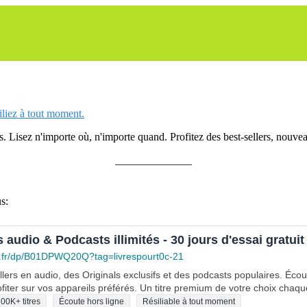
siliez à tout moment.
 Lisez n'importe où, n'importe quand. Profitez des best-sellers, nouveau
______________
s:
s audio & Podcasts illimités - 30 jours d'essai gratuit
.fr/dp/B01DPWQ20Q?tag=livrespourt0c-21
lers en audio, des Originals exclusifs et des podcasts populaires. Éco
fiter sur vos appareils préférés. Un titre premium de votre choix chaqu
00K+ titres
Écoute hors ligne
Résiliable à tout moment