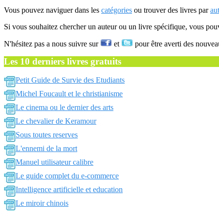
Vous pouvez naviguer dans les
catégories
ou trouver des livres par
au
Si vous souhaitez chercher un auteur ou un livre spécifique, vous po
N'hésitez pas a nous suivre sur
et
pour être averti des nouvea
Les 10 derniers livres gratuits
Petit Guide de Survie des Etudiants
Michel Foucault et le christianisme
Le cinema ou le dernier des arts
Le chevalier de Keramour
Sous toutes reserves
L'ennemi de la mort
Manuel utilisateur calibre
Le guide complet du e-commerce
Intelligence artificielle et education
Le miroir chinois