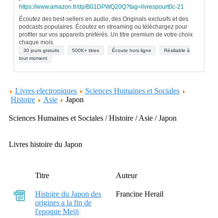
https://www.amazon.fr/dp/B01DPWQ20Q?tag=livrespourt0c-21
Écoutez des best-sellers en audio, des Originals exclusifs et des
podcasts populaires. Écoutez en streaming ou téléchargez pour
profiter sur vos appareils préférés. Un titre premium de votre choix
chaque mois.
30 jours gratuits
500K+ titres
Écoute hors ligne
Résiliable à
tout moment
Livres electroniques
Sciences Humaines et Sociales
Histoire
Asie
Japon
Sciences Humaines et Sociales / Histoire / Asie / Japon
Livres histoire du Japon
Titre
Auteur
Histoire du Japon des
Francine Herail
origines a la fin de
l'epoque Meiji