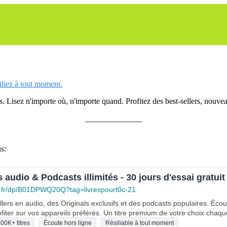
siliez à tout moment.
 Lisez n'importe où, n'importe quand. Profitez des best-sellers, nouveau
______________
s:
s audio & Podcasts illimités - 30 jours d'essai gratuit
.fr/dp/B01DPWQ20Q?tag=livrespourt0c-21
lers en audio, des Originals exclusifs et des podcasts populaires. Éco
fiter sur vos appareils préférés. Un titre premium de votre choix chaqu
00K+ titres
Écoute hors ligne
Résiliable à tout moment