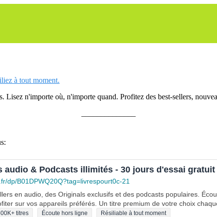
siliez à tout moment.
 Lisez n'importe où, n'importe quand. Profitez des best-sellers, nouveau
______________
s:
s audio & Podcasts illimités - 30 jours d'essai gratuit
.fr/dp/B01DPWQ20Q?tag=livrespourt0c-21
lers en audio, des Originals exclusifs et des podcasts populaires. Éco
fiter sur vos appareils préférés. Un titre premium de votre choix chaqu
00K+ titres
Écoute hors ligne
Résiliable à tout moment