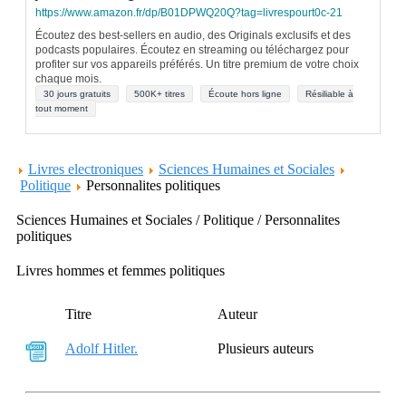
https://www.amazon.fr/dp/B01DPWQ20Q?tag=livrespourt0c-21
Écoutez des best-sellers en audio, des Originals exclusifs et des
podcasts populaires. Écoutez en streaming ou téléchargez pour
profiter sur vos appareils préférés. Un titre premium de votre choix
chaque mois.
30 jours gratuits
500K+ titres
Écoute hors ligne
Résiliable à
tout moment
Livres electroniques
Sciences Humaines et Sociales
Politique
Personnalites politiques
Sciences Humaines et Sociales / Politique / Personnalites
politiques
Livres hommes et femmes politiques
Titre
Auteur
Adolf Hitler.
Plusieurs auteurs