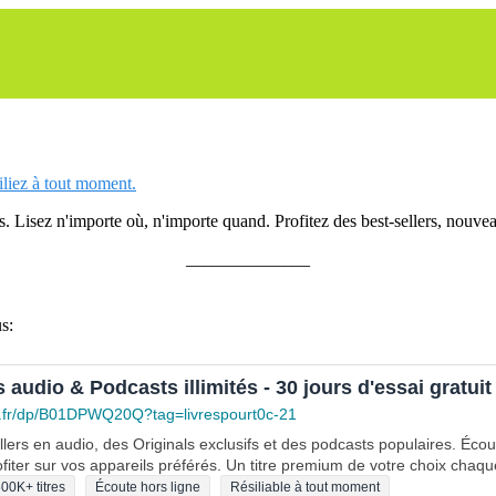
siliez à tout moment.
 Lisez n'importe où, n'importe quand. Profitez des best-sellers, nouveau
______________
s:
s audio & Podcasts illimités - 30 jours d'essai gratuit
.fr/dp/B01DPWQ20Q?tag=livrespourt0c-21
lers en audio, des Originals exclusifs et des podcasts populaires. Éco
fiter sur vos appareils préférés. Un titre premium de votre choix chaqu
00K+ titres
Écoute hors ligne
Résiliable à tout moment