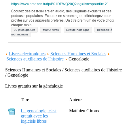
https://www.amazon.fr/dp/B01DPWQ20Q?tag=livrespourt0c-21
Écoutez des best-sellers en audio, des Originals exclusifs et des
podcasts populaires. Écoutez en streaming ou téléchargez pour
profiter sur vos appareils préférés. Un titre premium de votre choix
chaque mois.
30 jours gratuits
500K+ titres
Écoute hors ligne
Résiliable à
tout moment
Livres electroniques
Sciences Humaines et Sociales
Sciences auxiliaires de l'histoire
Genealogie
Sciences Humaines et Sociales / Sciences auxiliaires de l'histoire
/ Genealogie
Livres gratuits sur la généalogie
Titre
Auteur
La genealogie, c'est
Matthieu Giroux
gratuit avec les
logiciels libres