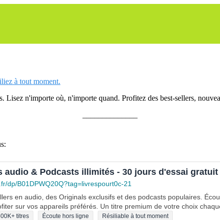
siliez à tout moment.
 Lisez n'importe où, n'importe quand. Profitez des best-sellers, nouveau
______________
s:
s audio & Podcasts illimités - 30 jours d'essai gratuit
.fr/dp/B01DPWQ20Q?tag=livrespourt0c-21
lers en audio, des Originals exclusifs et des podcasts populaires. Éco
fiter sur vos appareils préférés. Un titre premium de votre choix chaqu
00K+ titres
Écoute hors ligne
Résiliable à tout moment