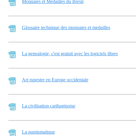
Monnaies et Medailles du Bresil
Glossaire technique des monnaies et medailles
La genealogie, c'est gratuit avec les logiciels libres
Art rupestre en Europe occidentale
La civilisation carthaginoise
La numismatique