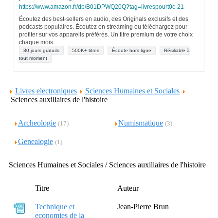
https://www.amazon.fr/dp/B01DPWQ20Q?tag=livrespourt0c-21
Écoutez des best-sellers en audio, des Originals exclusifs et des
podcasts populaires. Écoutez en streaming ou téléchargez pour
profiter sur vos appareils préférés. Un titre premium de votre choix
chaque mois.
30 jours gratuits
500K+ titres
Écoute hors ligne
Résiliable à
tout moment
Livres electroniques
Sciences Humaines et Sociales
Sciences auxiliaires de l'histoire
Archeologie
Numismatique
(17)
(3)
Genealogie
(1)
Sciences Humaines et Sociales / Sciences auxiliaires de l'histoire
Titre
Auteur
Technique et
Jean-Pierre Brun
economies de la