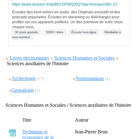
https://www.amazon.fr/dp/B01DPWQ20Q?tag=livrespourt0c-21
Écoutez des best-sellers en audio, des Originals exclusifs et des
podcasts populaires. Écoutez en streaming ou téléchargez pour
profiter sur vos appareils préférés. Un titre premium de votre choix
chaque mois.
30 jours gratuits
500K+ titres
Écoute hors ligne
Résiliable à
tout moment
Livres electroniques
Sciences Humaines et Sociales
Sciences auxiliaires de l'histoire
Archeologie
Numismatique
(17)
(3)
Genealogie
(1)
Sciences Humaines et Sociales / Sciences auxiliaires de l'histoire
Titre
Auteur
Technique et
Jean-Pierre Brun
economies de la