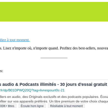
siliez à tout moment.
 Lisez n'importe où, n'importe quand. Profitez des best-sellers, nouveau
______________
s:
s audio & Podcasts illimités - 30 jours d'essai gratuit
.fr/dp/B01DPWQ20Q?tag=livrespourt0c-21
lers en audio, des Originals exclusifs et des podcasts populaires. Éco
fiter sur vos appareils préférés. Un titre premium de votre choix chaqu
00K+ titres
Écoute hors ligne
Résiliable à tout moment