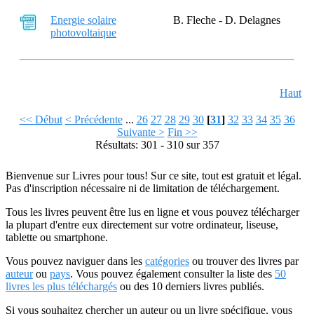
Energie solaire
B. Fleche - D. Delagnes
photovoltaique
Haut
<< Début
< Précédente
...
26
27
28
29
30
[
31
]
32
33
34
35
36
Suivante >
Fin >>
Résultats: 301 - 310 sur 357
Bienvenue sur Livres pour tous! Sur ce site, tout est gratuit et légal.
Pas d'inscription nécessaire ni de limitation de téléchargement.
Tous les livres peuvent être lus en ligne et vous pouvez télécharger
la plupart d'entre eux directement sur votre ordinateur, liseuse,
tablette ou smartphone.
Vous pouvez naviguer dans les
catégories
ou trouver des livres par
auteur
ou
pays
. Vous pouvez également consulter la liste des
50
livres les plus téléchargés
ou des 10 derniers livres publiés.
Si vous souhaitez chercher un auteur ou un livre spécifique, vous