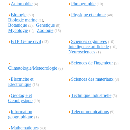
Automobile
Photographie
(4)
(10)
Biologie
Physique et chimie
(50)
(48)
Biologie marine
,
(1)
Botanique
,
Genetique
,
(5)
(9)
Mycologie
,
Zoologie
(1)
(18)
BTP-Genie civil
Sciences cognitives
(13)
(10)
Intelligence artificielle
,
(10)
Neurosciences
(1)
Sciences de l'ingenieur
(5)
Climatologie/Meteorologie
(8)
Electricite et
Sciences des materiaux
(3)
Electronique
(13)
Geologie et
Technique industrielle
(3)
Geophysique
(19)
Information
Telecommunications
(9)
geographique
(1)
Mathematiques
(43)