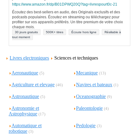
https://www.amazon.fr/dp/B01DPWQ20Q?tag=livrespourt0c-21
Écoutez des best-sellers en audio, des Originals exclusifs et des
podcasts populaires. Écoutez en streaming ou téléchargez pour
profiter sur vos appareils préférés. Un titre premium de votre choix
chaque mois.
30 jours gratuits
500K+ titres
Écoute hors ligne
Résiliable à
tout moment
Livres electroniques
Sciences et techniques
Aeronautique
Mecanique
(5)
(13)
Agriculture et elevage
Navires et bateaux
(46)
(1)
Astronautique
Oceanographie
(5)
(9)
Astronomie et
Paleontologie
(4)
Astrophysique
(17)
Automatique et
Pedologie
(3)
robotique
(3)