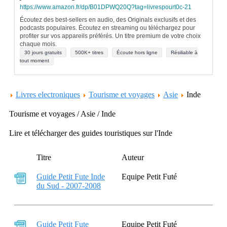
https://www.amazon.fr/dp/B01DPWQ20Q?tag=livrespourt0c-21
Écoutez des best-sellers en audio, des Originals exclusifs et des
podcasts populaires. Écoutez en streaming ou téléchargez pour
profiter sur vos appareils préférés. Un titre premium de votre choix
chaque mois.
30 jours gratuits
500K+ titres
Écoute hors ligne
Résiliable à
tout moment
Livres electroniques
Tourisme et voyages
Asie
Inde
Tourisme et voyages / Asie / Inde
Lire et télécharger des guides touristiques sur l'Inde
Titre
Auteur
Guide Petit Fute Inde
Equipe Petit Futé
du Sud - 2007-2008
Guide Petit Fute
Equipe Petit Futé