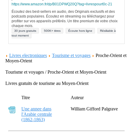
https://www.amazon.fr/dp/B01DPWQ20Q?tag=livrespourt0c-21
Écoutez des best-sellers en audio, des Originals exclusifs et des
podcasts populaires. Écoutez en streaming ou téléchargez pour
profiter sur vos appareils préférés. Un titre premium de votre choix
chaque mois.
30 jours gratuits
500K+ titres
Écoute hors ligne
Résiliable à
tout moment
Livres electroniques
Tourisme et voyages
Proche-Orient et
Moyen-Orient
Tourisme et voyages / Proche-Orient et Moyen-Orient
Livres gratuits de tourisme au Moyen-Orient
Titre
Auteur
Une annee dans
William Gifford Palgrave
l'Arabie centrale
(1862-1863)