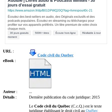
Audible | Livres audio & Podcasts illimités - 30
jours d'essai gratuit
https://www.amazon.fr/dp/B01DPWQ20Q?tag=livrespourt0c-21
Écoutez des best-sellers en audio, des Originals exclusifs et des
podcasts populaires. Écoutez en streaming ou téléchargez pour
profiter sur vos appareils préférés. Un titre premium de votre choix
chaque mois.
30 jours gratuits
500K+ titres
Écoute hors ligne
Résiliable à tout
moment
URL
:
Code civil du Quebec
eBook
:
Auteur
:
...
Détails
:
Dernière publication du code juridique: 2015
Le
Code civil du Québec
(C.c.Q.) est le texte
juridique établissant le droit civil au
Québec