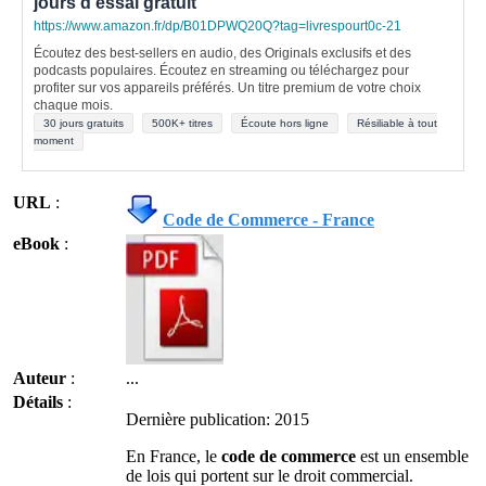
jours d'essai gratuit
https://www.amazon.fr/dp/B01DPWQ20Q?tag=livrespourt0c-21
Écoutez des best-sellers en audio, des Originals exclusifs et des
podcasts populaires. Écoutez en streaming ou téléchargez pour
profiter sur vos appareils préférés. Un titre premium de votre choix
chaque mois.
30 jours gratuits
500K+ titres
Écoute hors ligne
Résiliable à tout
moment
URL
:
Code de Commerce - France
eBook
:
Auteur
:
...
Détails
:
Dernière publication: 2015
En France, le
code de commerce
est un ensemble
de lois qui portent sur le droit commercial.