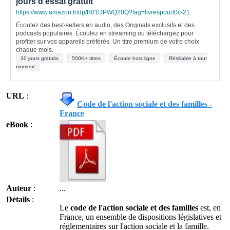
jours d'essai gratuit
https://www.amazon.fr/dp/B01DPWQ20Q?tag=livrespourt0c-21
Écoutez des best-sellers en audio, des Originals exclusifs et des
podcasts populaires. Écoutez en streaming ou téléchargez pour
profiter sur vos appareils préférés. Un titre premium de votre choix
chaque mois.
30 jours gratuits
500K+ titres
Écoute hors ligne
Résiliable à tout
moment
URL
:
Code de l'action sociale et des familles -
France
eBook
:
Auteur
:
...
Détails
:
Le
code de l'action sociale et des familles
est, en
France, un ensemble de dispositions législatives et
réglementaires sur l'action sociale et la famille.