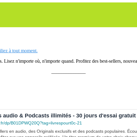
siliez à tout moment.
 Lisez n'importe où, n'importe quand. Profitez des best-sellers, nouveau
______________
s audio & Podcasts illimités - 30 jours d'essai gratuit
.fr/dp/B01DPWQ20Q?tag=livrespourt0c-21
lers en audio, des Originals exclusifs et des podcasts populaires. Éco