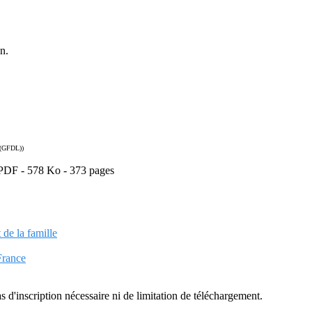
n.
(GFDL))
t PDF - 578 Ko - 373 pages
t de la famille
 France
as d'inscription nécessaire ni de limitation de téléchargement.