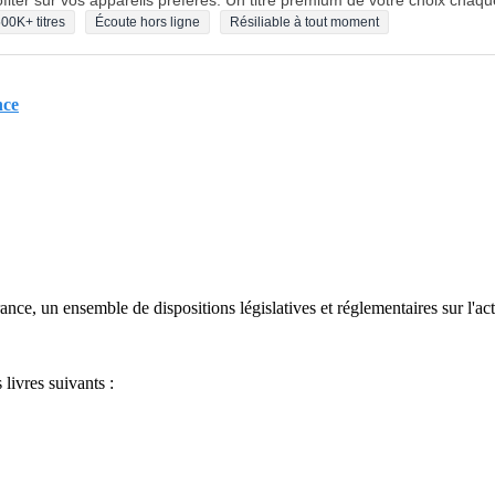
fiter sur vos appareils préférés. Un titre premium de votre choix chaqu
00K+ titres
Écoute hors ligne
Résiliable à tout moment
nce
ance, un ensemble de dispositions législatives et réglementaires sur l'acti
 livres suivants :