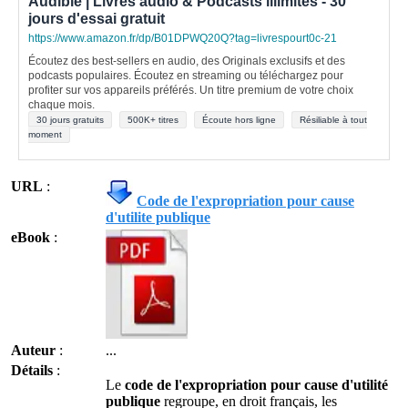
Audible | Livres audio & Podcasts illimités - 30
jours d'essai gratuit
https://www.amazon.fr/dp/B01DPWQ20Q?tag=livrespourt0c-21
Écoutez des best-sellers en audio, des Originals exclusifs et des
podcasts populaires. Écoutez en streaming ou téléchargez pour
profiter sur vos appareils préférés. Un titre premium de votre choix
chaque mois.
30 jours gratuits
500K+ titres
Écoute hors ligne
Résiliable à tout
moment
URL
:
Code de l'expropriation pour cause
d'utilite publique
eBook
:
Auteur
:
...
Détails
:
Le
code de l'expropriation pour cause d'utilité
publique
regroupe, en droit français, les