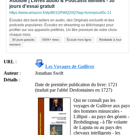
Audible | Livres audio & Podcasts illimités - 30
jours d'essai gratuit
https://www.amazon.fr/dp/B01DPWQ20Q?tag=livrespourt0c-21
Écoutez des best-sellers en audio, des Originals exclusifs et des
podcasts populaires. Écoutez en streaming ou téléchargez pour
profiter sur vos appareils préférés. Un titre premium de votre choix
chaque mois.
30 jours gratuits
500K+ titres
Écoute hors ligne
Résiliable à tout
moment
URL
:
Les Voyages de Gulliver
Auteur
:
Jonathan Swift
Détails
:
Date de première publication du livre: 1721
(traduit par l'abbé Desfontaines en 1727)
Qui ne connaît pas les
voyages de Gulliver aux pays
des hommes minuscules -
Lilliput - au pays des géants -
Brobdingnag - à l'île volante
de Laputa ou au pays des
chevaux intelligents - les