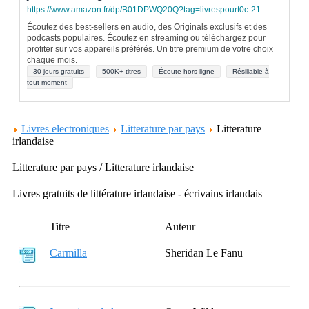
https://www.amazon.fr/dp/B01DPWQ20Q?tag=livrespourt0c-21
Écoutez des best-sellers en audio, des Originals exclusifs et des
podcasts populaires. Écoutez en streaming ou téléchargez pour
profiter sur vos appareils préférés. Un titre premium de votre choix
chaque mois.
30 jours gratuits
500K+ titres
Écoute hors ligne
Résiliable à
tout moment
Livres electroniques
Litterature par pays
Litterature
irlandaise
Litterature par pays / Litterature irlandaise
Livres gratuits de littérature irlandaise - écrivains irlandais
Titre
Auteur
Carmilla
Sheridan Le Fanu