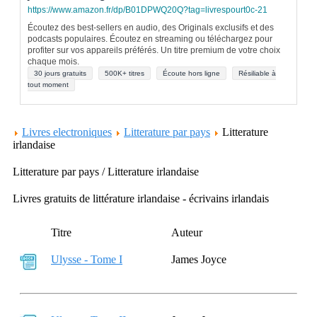
https://www.amazon.fr/dp/B01DPWQ20Q?tag=livrespourt0c-21
Écoutez des best-sellers en audio, des Originals exclusifs et des
podcasts populaires. Écoutez en streaming ou téléchargez pour
profiter sur vos appareils préférés. Un titre premium de votre choix
chaque mois.
30 jours gratuits
500K+ titres
Écoute hors ligne
Résiliable à
tout moment
Livres electroniques
Litterature par pays
Litterature
irlandaise
Litterature par pays / Litterature irlandaise
Livres gratuits de littérature irlandaise - écrivains irlandais
Titre
Auteur
Ulysse - Tome I
James Joyce