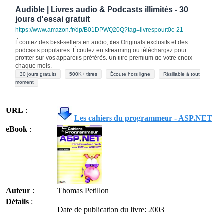
Audible | Livres audio & Podcasts illimités - 30
jours d'essai gratuit
https://www.amazon.fr/dp/B01DPWQ20Q?tag=livrespourt0c-21
Écoutez des best-sellers en audio, des Originals exclusifs et des
podcasts populaires. Écoutez en streaming ou téléchargez pour
profiter sur vos appareils préférés. Un titre premium de votre choix
chaque mois.
30 jours gratuits
500K+ titres
Écoute hors ligne
Résiliable à tout
moment
URL
:
Les cahiers du programmeur - ASP.NET
eBook
:
Auteur
:
Thomas Petillon
Détails
:
Date de publication du livre: 2003