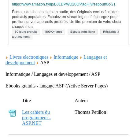
https://www.amazon.fr/dp/B01DPWQ20Q?tag=livrespourt0c-21
Écoutez des best-sellers en audio, des Originals exclusifs et des
podcasts populaires. Écoutez en streaming ou téléchargez pour
profiter sur vos appareils préférés. Un titre premium de votre choix
chaque mois.
30 jours gratuits
500K+ titres
Écoute hors ligne
Résiliable à
tout moment
Livres electroniques
Informatique
Langages et
developpement
ASP
Informatique / Langages et developpement / ASP
Ebooks gratuits - langage ASP (Active Server Pages)
Titre
Auteur
Les cahiers du
Thomas Petillon
programmeur -
ASP.NET