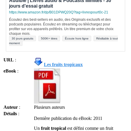
Audible | Livres audio & Podcasts illimités - 30
jours d'essai gratuit
https://www.amazon.fr/dp/B01DPWQ20Q?tag=livrespourt0c-21
Écoutez des best-sellers en audio, des Originals exclusifs et des
podcasts populaires. Écoutez en streaming ou téléchargez pour
profiter sur vos appareils préférés. Un titre premium de votre choix
chaque mois.
30 jours gratuits
500K+ titres
Écoute hors ligne
Résiliable à tout
moment
URL
:
Les fruits tropicaux
eBook
:
Auteur
:
Plusieurs auteurs
Détails
:
Dernière publication du eBook: 2011
Un
fruit tropical
est défini comme un fruit