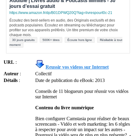
Audible | Livres audio & Podcasts illimités - 30
jours d'essai gratuit
https://www.amazon.fr/dp/B01DPWQ20Q?tag=livrespourt0c-21
Écoutez des best-sellers en audio, des Originals exclusifs et des
podcasts populaires. Écoutez en streaming ou téléchargez pour
profiter sur vos appareils préférés. Un titre premium de votre choix
chaque mois.
30 jours gratuits
500K+ titres
Écoute hors ligne
Résiliable à tout
moment
URL
:
Reussir vos videos sur Internet
Auteur
:
Collectif
Détails
:
Date de publication du eBook: 2013
Conseils de 11 blogueurs pour réussir vos vidéos
sur Internet
Contenu du livre numérique
Bien configurer Camstasia pour réaliser de beaux
screencasts - Vidéo et web marketing: les 6 règles
à respecter pour avoir un impact sur les autres -
Pourquoi la vidéo sera de plus en plus présente? -