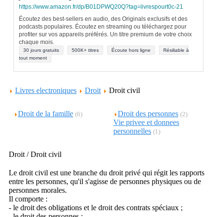
https://www.amazon.fr/dp/B01DPWQ20Q?tag=livrespourt0c-21
Écoutez des best-sellers en audio, des Originals exclusifs et des
podcasts populaires. Écoutez en streaming ou téléchargez pour
profiter sur vos appareils préférés. Un titre premium de votre choix
chaque mois.
30 jours gratuits
500K+ titres
Écoute hors ligne
Résiliable à
tout moment
Livres electroniques
Droit
Droit civil
Droit de la famille
Droit des personnes
(6)
(2)
Vie privee et donnees
personnelles
(1)
Droit / Droit civil
Le droit civil est une branche du droit privé qui régit les rapports
entre les personnes, qu'il s'agisse de personnes physiques ou de
personnes morales.
Il comporte :
- le droit des obligations et le droit des contrats spéciaux ;
- le droit des personnes ;