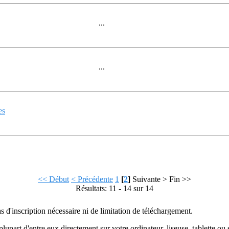
...
...
es
<< Début
< Précédente
1
[
2
]
Suivante >
Fin >>
Résultats: 11 - 14 sur 14
as d'inscription nécessaire ni de limitation de téléchargement.
plupart d'entre eux directement sur votre ordinateur, liseuse, tablette o