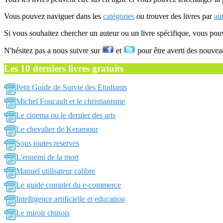
Vous pouvez naviguer dans les
catégories
ou trouver des livres par
au
Si vous souhaitez chercher un auteur ou un livre spécifique, vous po
N'hésitez pas a nous suivre sur
et
pour être averti des nouvea
Les 10 derniers livres gratuits
Petit Guide de Survie des Etudiants
Michel Foucault et le christianisme
Le cinema ou le dernier des arts
Le chevalier de Keramour
Sous toutes reserves
L'ennemi de la mort
Manuel utilisateur calibre
Le guide complet du e-commerce
Intelligence artificielle et education
Le miroir chinois