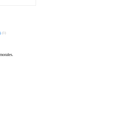
s
(1)
 morales.