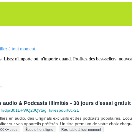
siliez à tout moment.
 Lisez n'importe où, n'importe quand. Profitez des best-sellers, nouveau
______________
s:
s audio & Podcasts illimités - 30 jours d'essai gratuit
.fr/dp/B01DPWQ20Q?tag=livrespourt0c-21
lers en audio, des Originals exclusifs et des podcasts populaires. Éco
fiter sur vos appareils préférés. Un titre premium de votre choix chaqu
00K+ titres
Écoute hors ligne
Résiliable à tout moment