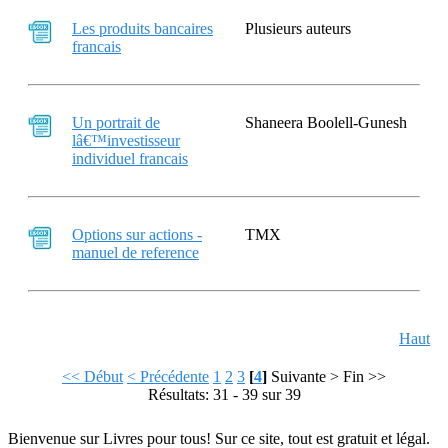
Les produits bancaires
Plusieurs auteurs
francais
Un portrait de
Shaneera Boolell-Gunesh
lâ€™investisseur
individuel francais
Options sur actions -
TMX
manuel de reference
Haut
<< Début
< Précédente
1
2
3
[
4
]
Suivante >
Fin >>
Résultats: 31 - 39 sur 39
Bienvenue sur Livres pour tous! Sur ce site, tout est gratuit et légal.