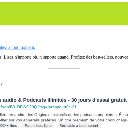
siliez à tout moment.
 Lisez n'importe où, n'importe quand. Profitez des best-sellers, nouveau
______________
s:
s audio & Podcasts illimités - 30 jours d'essai gratuit
.fr/dp/B01DPWQ20Q?tag=livrespourt0c-21
lers en audio, des Originals exclusifs et des podcasts populaires. Éco
fiter sur vos appareils préférés. Un titre premium de votre choix chaqu
00K+ titres
Écoute hors ligne
Résiliable à tout moment