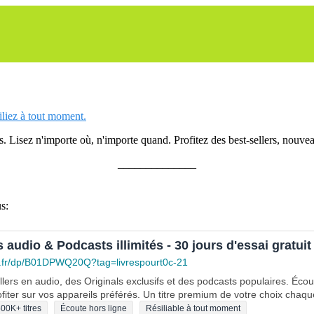
siliez à tout moment.
 Lisez n'importe où, n'importe quand. Profitez des best-sellers, nouveau
______________
s:
s audio & Podcasts illimités - 30 jours d'essai gratuit
.fr/dp/B01DPWQ20Q?tag=livrespourt0c-21
lers en audio, des Originals exclusifs et des podcasts populaires. Éco
fiter sur vos appareils préférés. Un titre premium de votre choix chaqu
00K+ titres
Écoute hors ligne
Résiliable à tout moment