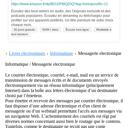
https://www.amazon.fr/dp/B01DPWQ20Q?tag=livrespourt0c-21
Écoutez des best-sellers en audio, des Originals exclusifs et des
podcasts populaires. Écoutez en streaming ou téléchargez pour
profiter sur vos appareils préférés. Un titre premium de votre choix
chaque mois.
30 jours gratuits
500K+ titres
Écoute hors ligne
Résiliable à
tout moment
Livres electroniques
Informatique
Messagerie electronique
Informatique / Messagerie electronique
Le courrier électronique, courriel, e-mail, mail est un service de
transmission de messages écrits et de documents envoyés
électroniquement via un réseau informatique (principalement
Internet) dans la boîte aux lettres électronique d’un destinataire
choisi par l’émetteur.
Pour émettre et recevoir des messages par courrier électronique, il
faut disposer d’une adresse électronique et d'un client de
messagerie ou d’un webmail permettant l'accès aux messages via
un navigateur Web. L’acheminement des courriels est régi par
diverses normes concernant aussi bien le routage que le contenu.
Toutefois, comme le destinataire ne reçoit pas une copie