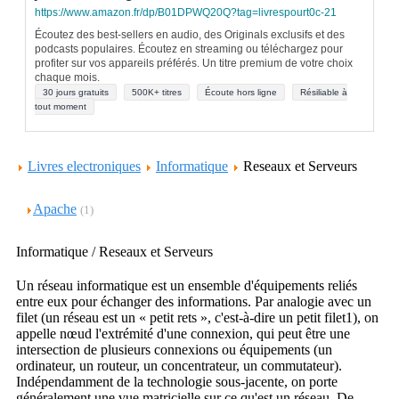
https://www.amazon.fr/dp/B01DPWQ20Q?tag=livrespourt0c-21
Écoutez des best-sellers en audio, des Originals exclusifs et des
podcasts populaires. Écoutez en streaming ou téléchargez pour
profiter sur vos appareils préférés. Un titre premium de votre choix
chaque mois.
30 jours gratuits
500K+ titres
Écoute hors ligne
Résiliable à
tout moment
Livres electroniques
Informatique
Reseaux et Serveurs
Apache
(1)
Informatique / Reseaux et Serveurs
Un réseau informatique est un ensemble d'équipements reliés
entre eux pour échanger des informations. Par analogie avec un
filet (un réseau est un « petit rets », c'est-à-dire un petit filet1), on
appelle nœud l'extrémité d'une connexion, qui peut être une
intersection de plusieurs connexions ou équipements (un
ordinateur, un routeur, un concentrateur, un commutateur).
Indépendamment de la technologie sous-jacente, on porte
généralement une vue matricielle sur ce qu'est un réseau. De