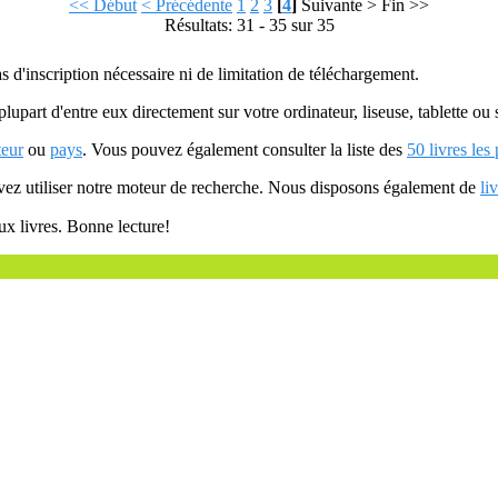
<< Début
< Précédente
1
2
3
[
4
]
Suivante >
Fin >>
Résultats: 31 - 35 sur 35
as d'inscription nécessaire ni de limitation de téléchargement.
plupart d'entre eux directement sur votre ordinateur, liseuse, tablette o
teur
ou
pays
. Vous pouvez également consulter la liste des
50 livres les
uvez utiliser notre moteur de recherche. Nous disposons également de
li
ux livres. Bonne lecture!