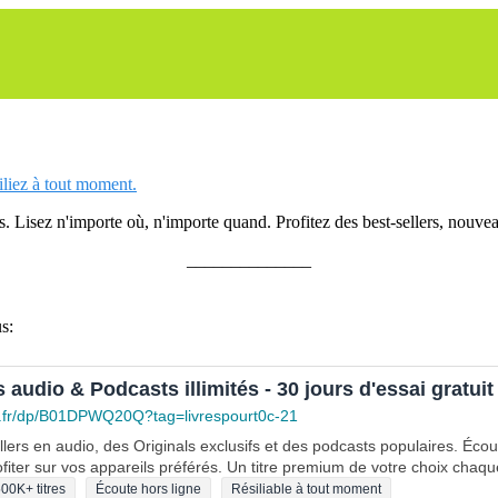
siliez à tout moment.
 Lisez n'importe où, n'importe quand. Profitez des best-sellers, nouveau
______________
s:
s audio & Podcasts illimités - 30 jours d'essai gratuit
.fr/dp/B01DPWQ20Q?tag=livrespourt0c-21
lers en audio, des Originals exclusifs et des podcasts populaires. Éco
fiter sur vos appareils préférés. Un titre premium de votre choix chaqu
00K+ titres
Écoute hors ligne
Résiliable à tout moment