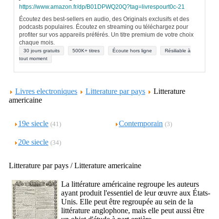
https://www.amazon.fr/dp/B01DPWQ20Q?tag=livrespourt0c-21
Écoutez des best-sellers en audio, des Originals exclusifs et des
podcasts populaires. Écoutez en streaming ou téléchargez pour
profiter sur vos appareils préférés. Un titre premium de votre choix
chaque mois.
30 jours gratuits
500K+ titres
Écoute hors ligne
Résiliable à
tout moment
Livres electroniques
Litterature par pays
Litterature
americaine
19e siecle
Contemporain
(41)
(3)
20e siecle
(34)
Litterature par pays / Litterature americaine
La littérature américaine regroupe les auteurs
ayant produit l'essentiel de leur œuvre aux États-
Unis. Elle peut être regroupée au sein de la
littérature anglophone, mais elle peut aussi être