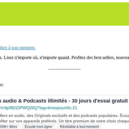
siliez à tout moment.
 Lisez n'importe où, n'importe quand. Profitez des best-sellers, nouveau
______________
s:
s audio & Podcasts illimités - 30 jours d'essai gratuit
.fr/dp/B01DPWQ20Q?tag=livrespourt0c-21
lers en audio, des Originals exclusifs et des podcasts populaires. Éco
fiter sur vos appareils préférés. Un titre premium de votre choix chaqu
00K+ titres
Écoute hors ligne
Résiliable à tout moment