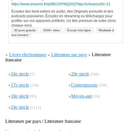
https://www.amazon.fr/dp/B01DPWQ20Q?tag=livrespourt0c-21
Écoutez des best-sellers en audio, des Originals exclusifs et des
podcasts populaires. Écoutez en streaming ou téléchargez pour
profiter sur vos appareils préférés. Un titre premium de votre choix
chaque mois.
30 jours gratuits
500K+ titres
Écoute hors ligne
Résiliable à
tout moment
Livres electroniques
Litterature par pays
Litterature
francaise
16e siecle
20e siecle
(7)
(540)
17e siecle
Contemporain
(116)
(198)
18e siecle
Moyen-age
(95)
(10)
19e siecle
(1121)
Litterature par pays / Litterature francaise