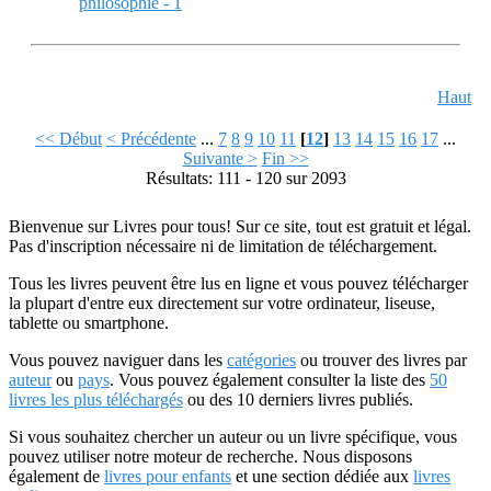
philosophie - 1
Haut
<< Début
< Précédente
...
7
8
9
10
11
[
12
]
13
14
15
16
17
...
Suivante >
Fin >>
Résultats: 111 - 120 sur 2093
Bienvenue sur Livres pour tous! Sur ce site, tout est gratuit et légal.
Pas d'inscription nécessaire ni de limitation de téléchargement.
Tous les livres peuvent être lus en ligne et vous pouvez télécharger
la plupart d'entre eux directement sur votre ordinateur, liseuse,
tablette ou smartphone.
Vous pouvez naviguer dans les
catégories
ou trouver des livres par
auteur
ou
pays
. Vous pouvez également consulter la liste des
50
livres les plus téléchargés
ou des 10 derniers livres publiés.
Si vous souhaitez chercher un auteur ou un livre spécifique, vous
pouvez utiliser notre moteur de recherche. Nous disposons
également de
livres pour enfants
et une section dédiée aux
livres