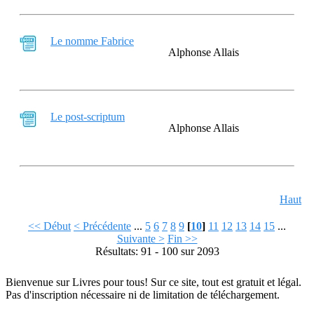
Le nomme Fabrice
Alphonse Allais
Le post-scriptum
Alphonse Allais
Haut
<< Début
< Précédente
...
5
6
7
8
9
[
10
]
11
12
13
14
15
...
Suivante >
Fin >>
Résultats: 91 - 100 sur 2093
Bienvenue sur Livres pour tous! Sur ce site, tout est gratuit et légal.
Pas d'inscription nécessaire ni de limitation de téléchargement.