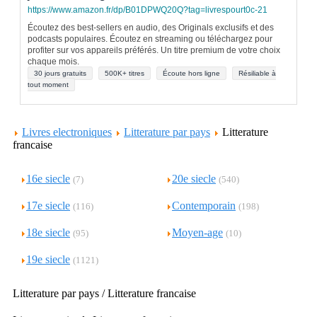
https://www.amazon.fr/dp/B01DPWQ20Q?tag=livrespourt0c-21
Écoutez des best-sellers en audio, des Originals exclusifs et des
podcasts populaires. Écoutez en streaming ou téléchargez pour
profiter sur vos appareils préférés. Un titre premium de votre choix
chaque mois.
30 jours gratuits
500K+ titres
Écoute hors ligne
Résiliable à
tout moment
Livres electroniques
Litterature par pays
Litterature
francaise
16e siecle
20e siecle
(7)
(540)
17e siecle
Contemporain
(116)
(198)
18e siecle
Moyen-age
(95)
(10)
19e siecle
(1121)
Litterature par pays / Litterature francaise