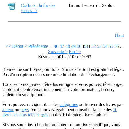
Coffiots : la fin des
Bruno Leclerc du Sablon
casses...?
Haut
<< Début
< Précédente
...
46
47
48
49
50
[
51
]
52
53
54
55
56
...
Suivante >
Fin >>
Résultats: 501 - 510 sur 2093
Bienvenue sur Livres pour tous! Sur ce site, tout est gratuit et légal.
Pas d'inscription nécessaire ni de limitation de téléchargement.
Tous les livres peuvent être lus en ligne et vous pouvez télécharger
la plupart d'entre eux directement sur votre ordinateur, liseuse,
tablette ou smartphone.
Vous pouvez naviguer dans les
catégories
ou trouver des livres par
auteur
ou
pays
. Vous pouvez également consulter la liste des
50
livres les plus téléchargés
ou des 10 derniers livres publiés.
Si vous souhaitez chercher un auteur ou un livre spécifique, vous