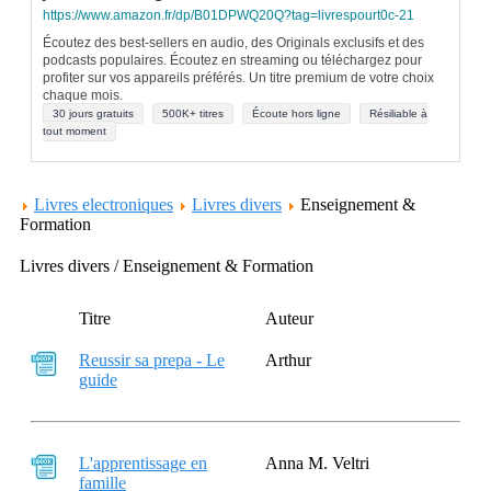
https://www.amazon.fr/dp/B01DPWQ20Q?tag=livrespourt0c-21
Écoutez des best-sellers en audio, des Originals exclusifs et des
podcasts populaires. Écoutez en streaming ou téléchargez pour
profiter sur vos appareils préférés. Un titre premium de votre choix
chaque mois.
30 jours gratuits
500K+ titres
Écoute hors ligne
Résiliable à
tout moment
Livres electroniques
Livres divers
Enseignement &
Formation
Livres divers / Enseignement & Formation
Titre
Auteur
Reussir sa prepa - Le
Arthur
guide
L'apprentissage en
Anna M. Veltri
famille