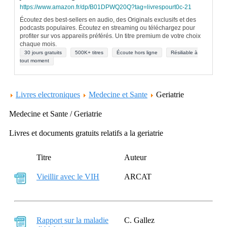
https://www.amazon.fr/dp/B01DPWQ20Q?tag=livrespourt0c-21
Écoutez des best-sellers en audio, des Originals exclusifs et des
podcasts populaires. Écoutez en streaming ou téléchargez pour
profiter sur vos appareils préférés. Un titre premium de votre choix
chaque mois.
30 jours gratuits
500K+ titres
Écoute hors ligne
Résiliable à
tout moment
Livres electroniques
Medecine et Sante
Geriatrie
Medecine et Sante / Geriatrie
Livres et documents gratuits relatifs a la geriatrie
Titre
Auteur
Vieillir avec le VIH
ARCAT
Rapport sur la maladie
C. Gallez