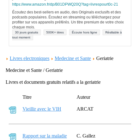
https://www.amazon.fr/dp/B01DPWQ20Q?tag=livrespourt0c-21
Écoutez des best-sellers en audio, des Originals exclusifs et des
podcasts populaires. Écoutez en streaming ou téléchargez pour
profiter sur vos appareils préférés. Un titre premium de votre choix
chaque mois.
30 jours gratuits
500K+ titres
Écoute hors ligne
Résiliable à
tout moment
Livres electroniques
Medecine et Sante
Geriatrie
Medecine et Sante / Geriatrie
Livres et documents gratuits relatifs a la geriatrie
Titre
Auteur
Vieillir avec le VIH
ARCAT
Rapport sur la maladie
C. Gallez