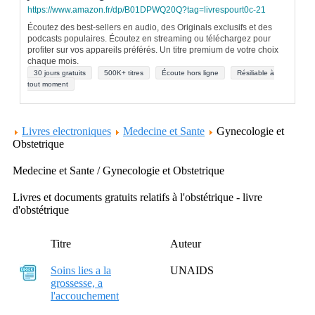
https://www.amazon.fr/dp/B01DPWQ20Q?tag=livrespourt0c-21
Écoutez des best-sellers en audio, des Originals exclusifs et des
podcasts populaires. Écoutez en streaming ou téléchargez pour
profiter sur vos appareils préférés. Un titre premium de votre choix
chaque mois.
30 jours gratuits
500K+ titres
Écoute hors ligne
Résiliable à
tout moment
Livres electroniques
Medecine et Sante
Gynecologie et
Obstetrique
Medecine et Sante / Gynecologie et Obstetrique
Livres et documents gratuits relatifs à l'obstétrique - livre
d'obstétrique
Titre
Auteur
Soins lies a la
UNAIDS
grossesse, a
l'accouchement