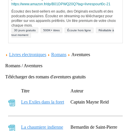
https://www.amazon.fr/dp/B01DPWQ20Q?tag=livrespourt0c-21
Écoutez des best-sellers en audio, des Originals exclusifs et des
podcasts populaires. Écoutez en streaming ou téléchargez pour
profiter sur vos appareils préférés. Un titre premium de votre choix
chaque mois.
30 jours gratuits
500K+ titres
Écoute hors ligne
Résiliable à
tout moment
Livres electroniques
Romans
Aventures
Romans / Aventures
Télécharger des romans d'aventures gratuits
Titre
Auteur
Les Exiles dans la foret
Captain Mayne Reid
La chaumiere indienne
Bernardin de Saint-Pierre