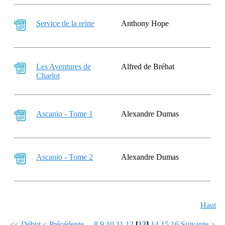
Service de la reine
Anthony Hope
Les Aventures de
Alfred de Bréhat
Charlot
Ascanio - Tome 1
Alexandre Dumas
Ascanio - Tome 2
Alexandre Dumas
Haut
<< Début
< Précédente
...
8
9
10
11
12
[
13
]
14
15
16
Suivante >