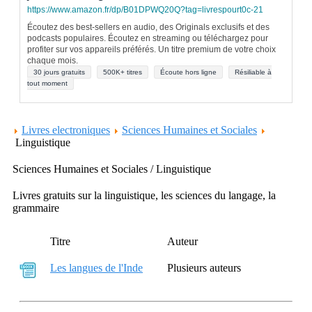
https://www.amazon.fr/dp/B01DPWQ20Q?tag=livrespourt0c-21
Écoutez des best-sellers en audio, des Originals exclusifs et des
podcasts populaires. Écoutez en streaming ou téléchargez pour
profiter sur vos appareils préférés. Un titre premium de votre choix
chaque mois.
30 jours gratuits
500K+ titres
Écoute hors ligne
Résiliable à
tout moment
Livres electroniques
Sciences Humaines et Sociales
Linguistique
Sciences Humaines et Sociales / Linguistique
Livres gratuits sur la linguistique, les sciences du langage, la
grammaire
Titre
Auteur
Les langues de l'Inde
Plusieurs auteurs