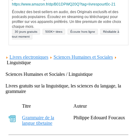
https://www.amazon.fr/dp/B01DPWQ20Q?tag=livrespourt0c-21
Écoutez des best-sellers en audio, des Originals exclusifs et des
podcasts populaires. Écoutez en streaming ou téléchargez pour
profiter sur vos appareils préférés. Un titre premium de votre choix
chaque mois.
30 jours gratuits
500K+ titres
Écoute hors ligne
Résiliable à
tout moment
Livres electroniques
Sciences Humaines et Sociales
Linguistique
Sciences Humaines et Sociales / Linguistique
Livres gratuits sur la linguistique, les sciences du langage, la
grammaire
Titre
Auteur
Grammaire de la
Philippe Edouard Foucaux
langue tibetaine