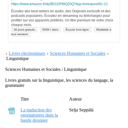
https://www.amazon.fr/dp/B01DPWQ20Q?tag=livrespourt0c-21
Écoutez des best-sellers en audio, des Originals exclusifs et des
podcasts populaires. Écoutez en streaming ou téléchargez pour
profiter sur vos appareils préférés. Un titre premium de votre choix
chaque mois.
30 jours gratuits
500K+ titres
Écoute hors ligne
Résiliable à
tout moment
Livres electroniques
Sciences Humaines et Sociales
Linguistique
Sciences Humaines et Sociales / Linguistique
Livres gratuits sur la linguistique, les sciences du langage, la
grammaire
Titre
Auteur
La traduction des
Selja Seppälä
onomatopees dans la
bande dessinee