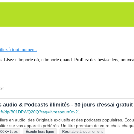
siliez à tout moment.
 Lisez n'importe où, n'importe quand. Profitez des best-sellers, nouveau
______________
s:
s audio & Podcasts illimités - 30 jours d'essai gratuit
.fr/dp/B01DPWQ20Q?tag=livrespourt0c-21
lers en audio, des Originals exclusifs et des podcasts populaires. Éco
fiter sur vos appareils préférés. Un titre premium de votre choix chaqu
00K+ titres
Écoute hors ligne
Résiliable à tout moment